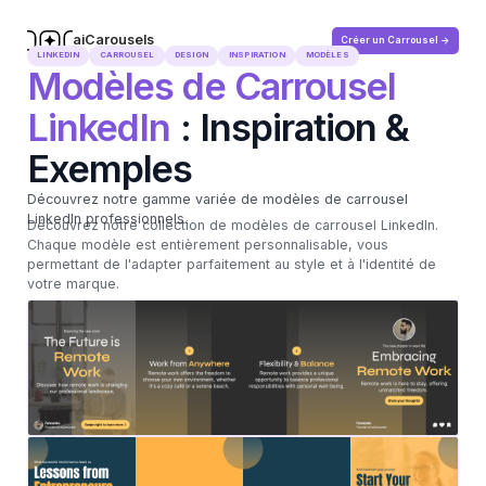
aiCarousels
Créer un Carrousel ->
.com
LINKEDIN
CARROUSEL
DESIGN
INSPIRATION
MODÈLES
Modèles de Carrousel
LinkedIn
: Inspiration &
Exemples
Découvrez notre gamme variée de modèles de carrousel
LinkedIn professionnels.
Découvrez notre collection de modèles de carrousel LinkedIn.
Chaque modèle est entièrement personnalisable, vous
permettant de l'adapter parfaitement au style et à l'identité de
votre marque.