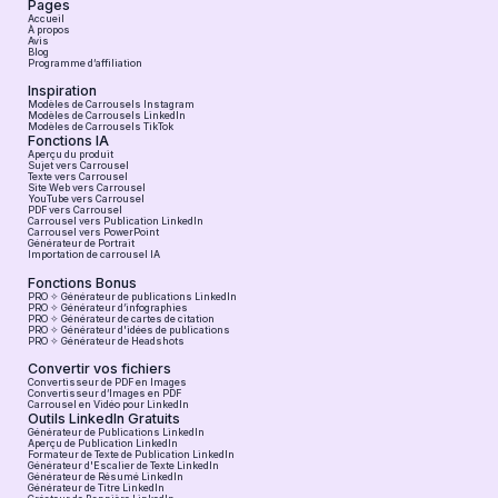
Pages
Accueil
À propos
Avis
Blog
Programme d’affiliation
Inspiration
Modèles de Carrousels Instagram
Modèles de Carrousels LinkedIn
Modèles de Carrousels TikTok
Fonctions IA
Aperçu du produit
Sujet vers Carrousel
Texte vers Carrousel
Site Web vers Carrousel
YouTube vers Carrousel
PDF vers Carrousel
Carrousel vers Publication LinkedIn
Carrousel vers PowerPoint
Générateur de Portrait
Importation de carrousel IA
Fonctions Bonus
PRO ✧ Générateur de publications LinkedIn
PRO ✧ Générateur d’infographies
PRO ✧ Générateur de cartes de citation
PRO ✧ Générateur d'idées de publications
PRO ✧ Générateur de Headshots
Convertir vos fichiers
Convertisseur de PDF en Images
Convertisseur d’Images en PDF
Carrousel en Vidéo pour LinkedIn
Outils LinkedIn Gratuits
Générateur de Publications LinkedIn
Aperçu de Publication LinkedIn
Formateur de Texte de Publication LinkedIn
Générateur d'Escalier de Texte LinkedIn
Générateur de Résumé LinkedIn
Générateur de Titre LinkedIn