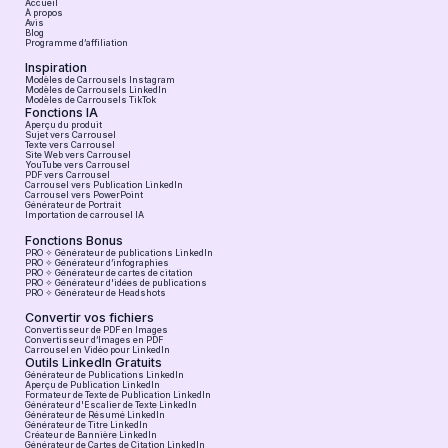
Accueil
À propos
Avis
Blog
Programme d’affiliation
Inspiration
Modèles de Carrousels Instagram
Modèles de Carrousels LinkedIn
Modèles de Carrousels TikTok
Fonctions IA
Aperçu du produit
Sujet vers Carrousel
Texte vers Carrousel
Site Web vers Carrousel
YouTube vers Carrousel
PDF vers Carrousel
Carrousel vers Publication LinkedIn
Carrousel vers PowerPoint
Générateur de Portrait
Importation de carrousel IA
Fonctions Bonus
PRO ✧ Générateur de publications LinkedIn
PRO ✧ Générateur d’infographies
PRO ✧ Générateur de cartes de citation
PRO ✧ Générateur d'idées de publications
PRO ✧ Générateur de Headshots
Convertir vos fichiers
Convertisseur de PDF en Images
Convertisseur d’Images en PDF
Carrousel en Vidéo pour LinkedIn
Outils LinkedIn Gratuits
Générateur de Publications LinkedIn
Aperçu de Publication LinkedIn
Formateur de Texte de Publication LinkedIn
Générateur d'Escalier de Texte LinkedIn
Générateur de Résumé LinkedIn
Générateur de Titre LinkedIn
Créateur de Bannière LinkedIn
Générateur de Cartes de Citation LinkedIn