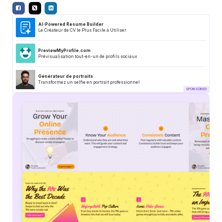
AI-Powered Resume Builder
Le Créateur de CV le Plus Facile à Utiliser
PreviewMyProfile.com
Prévisualisation tout-en-un de profils sociaux
Générateur de portraits
Transformez un selfie en portrait professionnel