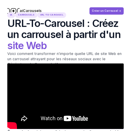
aiCarousels
Créer un Carrousel ->
.com
IA
CARROUSELS
URL-TO-CAROUSEL
URL-To-Carousel : Créez
un carrousel à partir d'un
site Web
Voici comment transformer n'importe quelle URL de site Web en
un carrousel attrayant pour les réseaux sociaux avec le
Générateur de Carrousels IA.