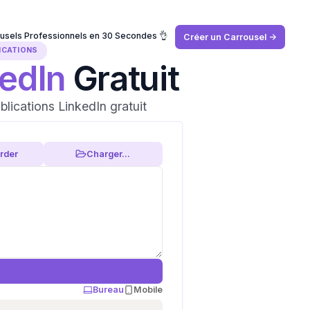
usels Professionnels en 30 Secondes 👌
Créer un Carrousel ->
ICATIONS
kedIn
Gratuit
blications LinkedIn gratuit
rder
Charger...
Bureau
Mobile