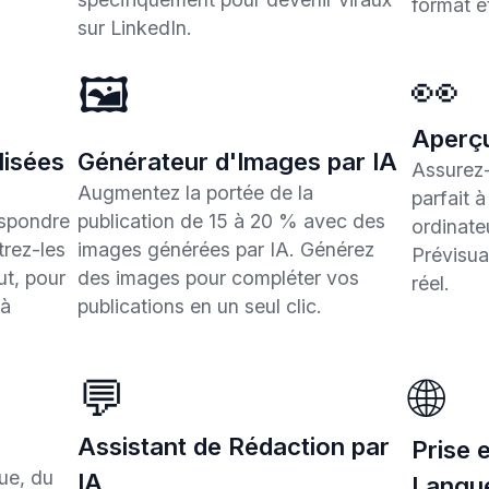
format et
sur LinkedIn.
👀
🖼️
Aperçu
lisées
Générateur d'Images par IA
Assurez-
Augmentez la portée de la
parfait à
espondre
publication de 15 à 20 % avec des
ordinateu
trez-les
images générées par IA. Générez
Prévisua
t, pour
des images pour compléter vos
réel.
 à
publications en un seul clic.
💬
🌐
Assistant de Rédaction par
Prise 
que, du
IA
Langu