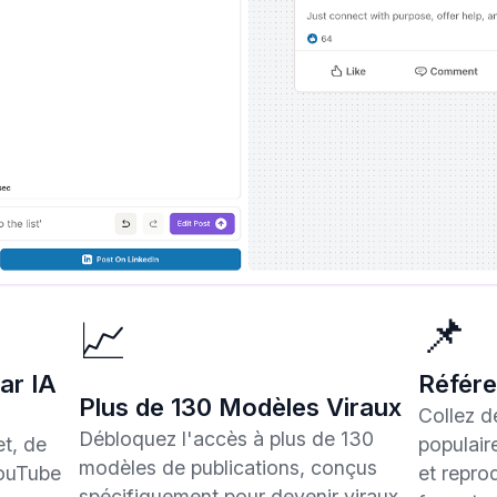
📌
📈
ar IA
Référe
Plus de 130 Modèles Viraux
Collez d
Débloquez l'accès à plus de 130
et, de
populair
modèles de publications, conçus
YouTube
et repro
spécifiquement pour devenir viraux