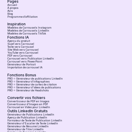
Pages
Accueil
À propos
Avis
Blog
Programme d’affiliation
Inspiration
Modèles de Carrousels Instagram
Modèles de Carrousels LinkedIn
Modèles de Carrousels TikTok
Fonctions IA
Aperçu du produit
Sujet vers Carrousel
Texte vers Carrousel
Site Web vers Carrousel
YouTube vers Carrousel
PDF vers Carrousel
Carrousel vers Publication LinkedIn
Carrousel vers PowerPoint
Générateur de Portrait
Importation de carrousel IA
Fonctions Bonus
PRO ✧ Générateur de publications LinkedIn
PRO ✧ Générateur d’infographies
PRO ✧ Générateur de cartes de citation
PRO ✧ Générateur d'idées de publications
PRO ✧ Générateur de Headshots
Convertir vos fichiers
Convertisseur de PDF en Images
Convertisseur d’Images en PDF
Carrousel en Vidéo pour LinkedIn
Outils LinkedIn Gratuits
Générateur de Publications LinkedIn
Aperçu de Publication LinkedIn
Formateur de Texte de Publication LinkedIn
Générateur d'Escalier de Texte LinkedIn
Générateur de Résumé LinkedIn
Générateur de Titre LinkedIn