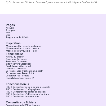
En cliquant sur "Créer un Carrousel", vous acceptez notre
Politique de Confidentialité
Pages
Accueil
À propos
Avis
Blog
Programme d’affiliation
Inspiration
Modèles de Carrousels Instagram
Modèles de Carrousels LinkedIn
Modèles de Carrousels TikTok
Fonctions IA
Aperçu du produit
Sujet vers Carrousel
Texte vers Carrousel
Site Web vers Carrousel
YouTube vers Carrousel
PDF vers Carrousel
Carrousel vers Publication LinkedIn
Carrousel vers PowerPoint
Générateur de Portrait
Importation de carrousel IA
Fonctions Bonus
PRO ✧ Générateur de publications LinkedIn
PRO ✧ Générateur d’infographies
PRO ✧ Générateur de cartes de citation
PRO ✧ Générateur d'idées de publications
PRO ✧ Générateur de Headshots
Convertir vos fichiers
Convertisseur de PDF en Images