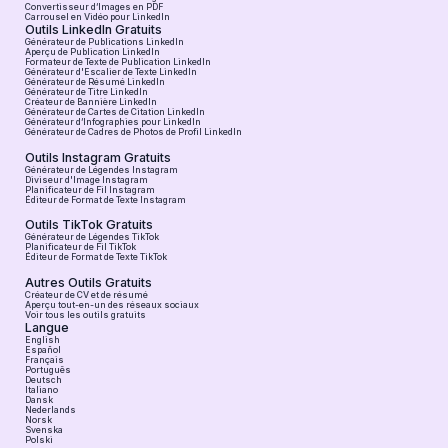
Convertisseur d’Images en PDF
Carrousel en Vidéo pour LinkedIn
Outils LinkedIn Gratuits
Générateur de Publications LinkedIn
Aperçu de Publication LinkedIn
Formateur de Texte de Publication LinkedIn
Générateur d'Escalier de Texte LinkedIn
Générateur de Résumé LinkedIn
Générateur de Titre LinkedIn
Créateur de Bannière LinkedIn
Générateur de Cartes de Citation LinkedIn
Générateur d’Infographies pour LinkedIn
Générateur de Cadres de Photos de Profil LinkedIn
Outils Instagram Gratuits
Générateur de Légendes Instagram
Diviseur d'Image Instagram
Planificateur de Fil Instagram
Éditeur de Format de Texte Instagram
Outils TikTok Gratuits
Générateur de Légendes TikTok
Planificateur de Fil TikTok
Éditeur de Format de Texte TikTok
Autres Outils Gratuits
Créateur de CV et de résumé
Aperçu tout-en-un des réseaux sociaux
Voir tous les outils gratuits
Langue
English
Español
Français
Português
Deutsch
Italiano
Dansk
Nederlands
Norsk
Svenska
Polski