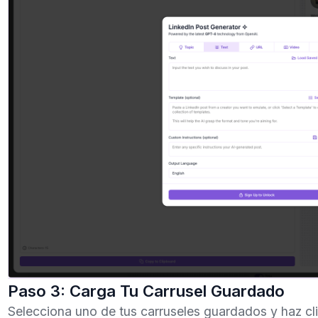
Paso 3: Carga Tu Carrusel Guardado
Selecciona uno de tus carruseles guardados y haz cli