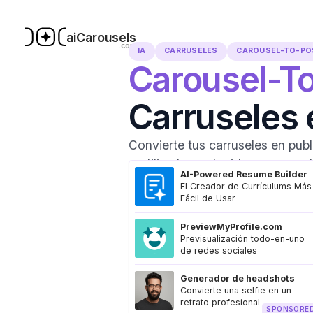
aiCarousels
.com
IA
CARRUSELES
CAROUSEL-TO-PO
Carousel-T
Carruseles 
Convierte tus carruseles en pub
reutiliza tu contenido en segund
AI-Powered Resume Builder
El Creador de Currículums Más
Fácil de Usar
PreviewMyProfile.com
Previsualización todo-en-uno
de redes sociales
Generador de headshots
Convierte una selfie en un
retrato profesional