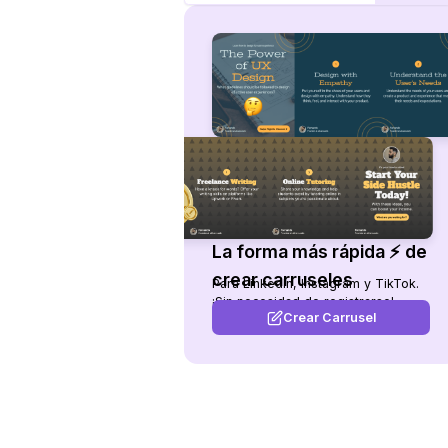
La forma más rápida ⚡ de
crear carruseles
Para LinkedIn, Instagram y TikTok.
¡Sin necesidad de registrarse!
Crear Carrusel