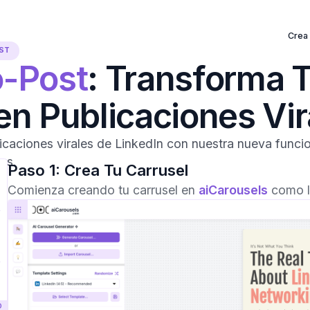
Crea
ST
o-Post
: Transforma 
en Publicaciones Vir
licaciones virales de LinkedIn con nuestra nueva funci
os.
Paso 1: Crea Tu Carrusel
Comienza creando tu carrusel en
aiCarousels
como l