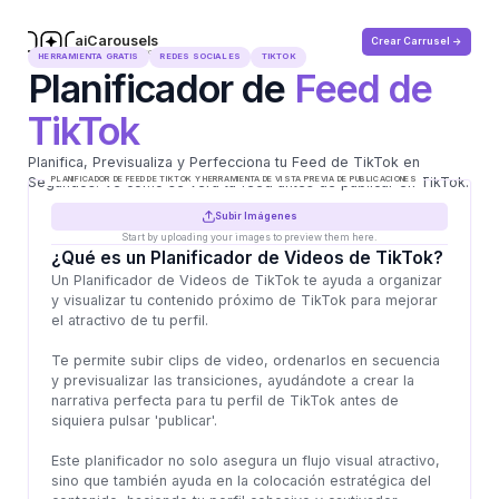
aiCarousels
Crear Carrusel ->
.com
HERRAMIENTA GRATIS
REDES SOCIALES
TIKTOK
Planificador de
Feed de
TikTok
Planifica, Previsualiza y Perfecciona tu Feed de TikTok en
Segundos. Ve cómo se verá tu feed antes de publicar en TikTok.
PLANIFICADOR DE FEED DE TIKTOK Y HERRAMIENTA DE VISTA PREVIA DE PUBLICACIONES
Subir Imágenes
¿Qué es un Planificador de Videos de TikTok?
Un Planificador de Videos de TikTok te ayuda a organizar
y visualizar tu contenido próximo de TikTok para mejorar
el atractivo de tu perfil.
Te permite subir clips de video, ordenarlos en secuencia
y previsualizar las transiciones, ayudándote a crear la
narrativa perfecta para tu perfil de TikTok antes de
siquiera pulsar 'publicar'.
Este planificador no solo asegura un flujo visual atractivo,
sino que también ayuda en la colocación estratégica del