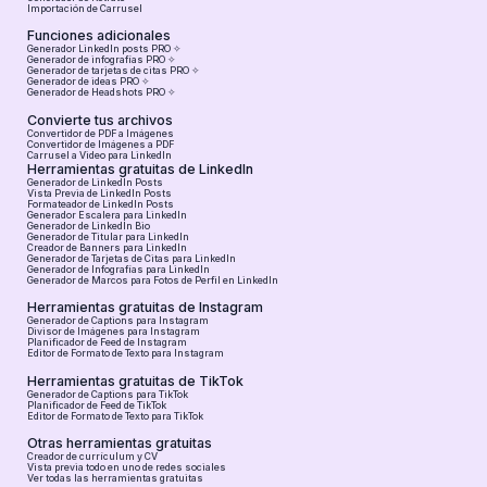
Importación de Carrusel
Funciones adicionales
Generador LinkedIn posts PRO ✧
Generador de infografías PRO ✧
Generador de tarjetas de citas PRO ✧
Generador de ideas PRO ✧
Generador de Headshots PRO ✧
Convierte tus archivos
Convertidor de PDF a Imágenes
Convertidor de Imágenes a PDF
Carrusel a Video para LinkedIn
Herramientas gratuitas de LinkedIn
Generador de LinkedIn Posts
Vista Previa de LinkedIn Posts
Formateador de LinkedIn Posts
Generador Escalera para LinkedIn
Generador de LinkedIn Bio
Generador de Titular para LinkedIn
Creador de Banners para LinkedIn
Generador de Tarjetas de Citas para LinkedIn
Generador de Infografías para LinkedIn
Generador de Marcos para Fotos de Perfil en LinkedIn
Herramientas gratuitas de Instagram
Generador de Captions para Instagram
Divisor de Imágenes para Instagram
Planificador de Feed de Instagram
Editor de Formato de Texto para Instagram
Herramientas gratuitas de TikTok
Generador de Captions para TikTok
Planificador de Feed de TikTok
Editor de Formato de Texto para TikTok
Otras herramientas gratuitas
Creador de currículum y CV
Vista previa todo en uno de redes sociales
Ver todas las herramientas gratuitas