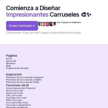
Comienza a Diseñar
Impresionantes
Carruseles 🎨✨
Recomendado por los mejores creadores
Crear Carrusel ->
Al presionar "Crear Carrusel" aceptas nuestra
Política de Privacidad
Páginas
Inicio
Acerca de
Reseñas
Blog
Programa de afiliados
Inspiración
Plantillas de Carrusel de Instagram
Plantillas de Carrusel de LinkedIn
Plantillas de Carrusel de TikTok
Funciones de IA
Visión General del Producto
Tema a Carrusel
Texto a Carrusel
URL a Carrusel
YouTube a Carrusel
PDF a Carrusel
Carrusel a Post Viral
Carrusel-a-PowerPoint
Generador de Retrato