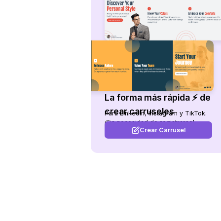
La forma más rápida ⚡ de
crear carruseles
Para LinkedIn, Instagram y TikTok.
¡Sin necesidad de registrarse!
Crear Carrusel