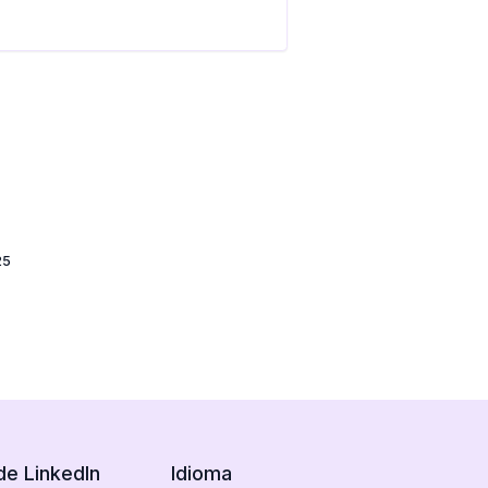
25
de LinkedIn
Idioma