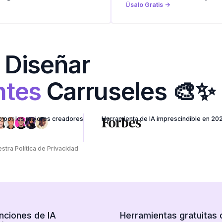
Úsalo Gratis ->
 Diseñar
ntes
Carruseles 🎨✨
por los mejores creadores
Herramienta de IA imprescindible en 20
estra
Política de Privacidad
nciones de IA
Herramientas gratuitas 