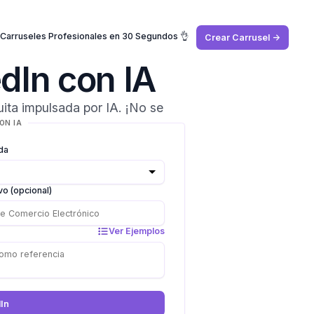
 Carruseles Profesionales en 30 Segundos 👌
Crear Carrusel ->
dIn con IA
uita impulsada por IA. ¡No se
ON IA
da
vo (opcional)
Ver Ejemplos
dIn