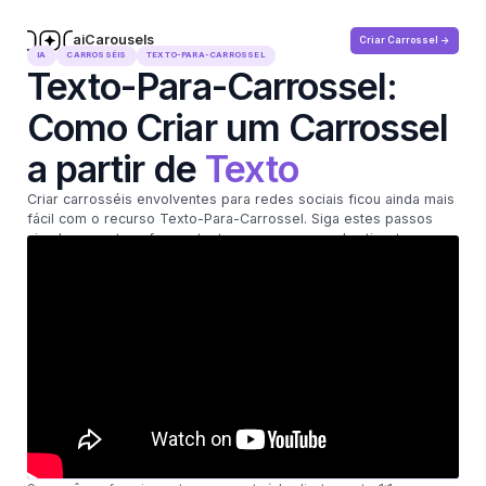
aiCarousels
Criar Carrossel ->
.com
IA
CARROSSÉIS
TEXTO-PARA-CARROSSEL
Texto-Para-Carrossel:
Como Criar um Carrossel
a partir de
Texto
Criar carrosséis envolventes para redes sociais ficou ainda mais
fácil com o recurso Texto-Para-Carrossel. Siga estes passos
simples para transformar texto em um carrossel cativante.