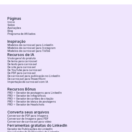
Páginas
Início
Sobre
Avaliações
Blog
Programa de Afiliados
Inspiração
Modelos de carrossel para LinkedIn
Modelos de carrossel para Instagram
Modelos de carrossel para TikTok
Recursos de IA
Visão geral do produto
De tema para carrossel
De texto para carrossel
De site para carrossel
De YouTube para carrossel
De PDF para carrossel
De carrossel para publicação no LinkedIn
De carrossel para PowerPoint
Importação de carrossel com IA
Recursos Bônus
PRO ✧ Gerador de postagens para LinkedIn
PRO ✧ Gerador de infográficos
PRO ✧ Gerador de cartões de citação
PRO ✧ Gerador de ideias de postagens
PRO ✧ Gerador de Headshots
Converta seus arquivos
Conversor de PDF para Imagens
Conversor de Imagens para PDF
Conversor de carrossel para vídeo
Ferramentas gratuitas do LinkedIn
Gerador de Publicações do LinkedIn
Visualizador de Publicações do LinkedIn